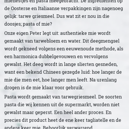
mienestjes en pasta meegebracht. De ingrediënten op
de Oosterse en Italiaanse verpakkingen zijn nagenoeg
gelijk: tarwe griesmeel. Dus wat zit er nou in die
doosjes; pasta of mie?
Onze eigen Peter legt uit: authentieke mie wordt
gemaakt van tarwebloem en water. Dit deegmengsel
wordt gekneed volgens een eeuwenoude methode, als
een harmonica dubbelgevouwen en vervolgens
gewalst. Het deeg wordt in lange slierten gesneden,
want een bekend Chinees gezegde luid: hoe langer de
mie die men eet, hoe langer men leeft. Na urenlang
drogen is de mie klaar voor gebruik.
Pasta wordt gemaakt van tarwegriesmeel. De soorten
pasta die wij kennen uit de supermarkt, worden niet
gewalst maar geperst. Een heel ander proces. En
precies dit product heet de ene keer tagliatelle en de
andere keer mie. Behoorlijk verwarrend.